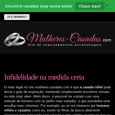
Encontre casadas sexy nesta noite!
Clique aqui!
✖
JÁ É MEMBRO?
Infidelidade na medida certa
O mais legal no site mulheres-casadas.com é que
a casada infiel
pode
dosar o grau de exposição, mantendo simplesmente encontros virtuais
ou indo mais além. Além disso, é possível ter contato com uma
seleção de homens com os perfis mais variados, o que possibilita uma
escolha mais criteriosa. Por exemplo, eu só me interesso por
homens
infiéis e casados
como eu, sendo os filtros de busca altamente
preciosos para mim tanto com relação a este critério, quanto no que se